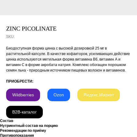
ZINC PICOLINATE
SKU:
Биодоступная форма цинка с высокой дозировкой 25 мг в
растительной капсуле. В качестве кофакторов, усиливающих действие
цинка используются метильная форма витамина В6, витамин А и
витамин С в форме акробата натрия. Комплекс обогащен порошком
семян льна - природным источником пищевых волокон и витаминов.
ПРИОБРЕСТИ:
Wildberries
Ozon
Яндекс.Маркет
B2B-каталог
Состав
Нутриентный состав на порцию
Рекомендации по приёму
Противопоказания